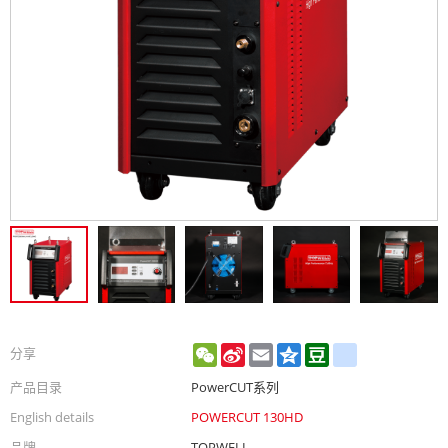
WeChat
Sina
Email
Qzone
Douban
renren
分享
Weibo
产品目录
PowerCUT系列
English details
POWERCUT 130HD
品牌
TOPWELL