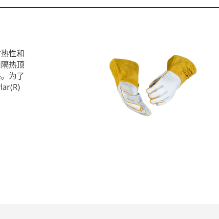
耐热性和
用隔热顶
感。为了
r(R)