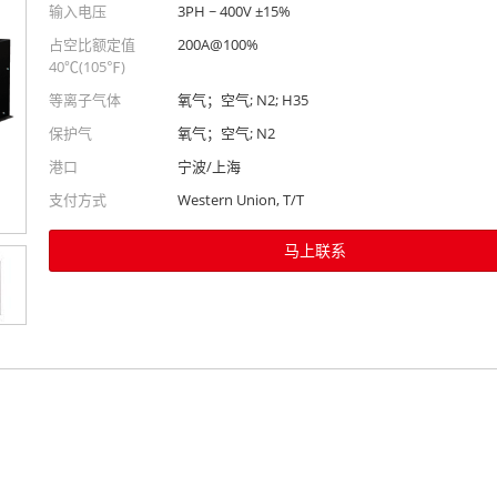
输入电压
3PH ~ 400V ±15%
占空比额定值
200A@100%
40℃(105℉)
等离子气体
氧气；空气; N2; H35
保护气
氧气；空气; N2
港口
宁波/上海
支付方式
Western Union, T/T
马上联系