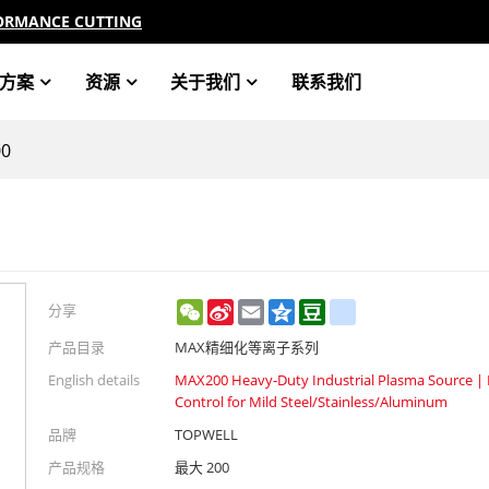
ORMANCE CUTTING
方案
资源
关于我们
联系我们
0
WeChat
Sina
Email
Qzone
Douban
renren
分享
Weibo
产品目录
MAX精细化等离子系列
English details
MAX200 Heavy‑Duty Industrial Plasma Source | M
Control for Mild Steel/Stainless/Aluminum
品牌
TOPWELL
产品规格
最大 200