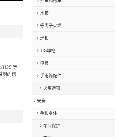
推车和拖车
水箱
等离子火炬
焊钳
TIG焊枪
电极
H35 等
深刻的切
手电筒配件
火炬选项
安全
手和身体
车间保护