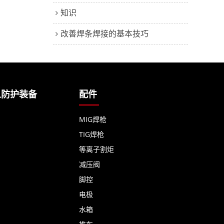
知识
改善焊条焊接的基本技巧
人防护装备
配件
MIG焊枪
TIG焊枪
等离子割炬
减压阀
脚控
电极
水箱