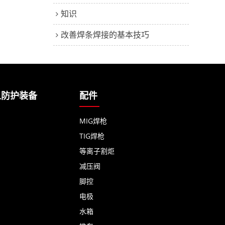
知识
改善焊条焊接的基本技巧
人防护装备
配件
MIG焊枪
TIG焊枪
等离子割炬
减压阀
脚控
电极
水箱